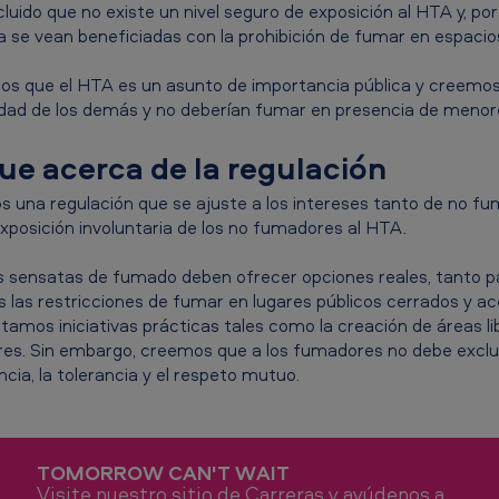
uido que no existe un nivel seguro de exposición al HTA y, po
ica se vean beneficiadas con la prohibición de fumar en espacio
 que el HTA es un asunto de importancia pública y creemo
dad de los demás y no deberían fumar en presencia de menor
e acerca de la regulación
una regulación que se ajuste a los intereses tanto de no 
xposición involuntaria de los no fumadores al HTA.
s sensatas de fumado deben ofrecer opciones reales, tanto
las restricciones de fumar en lugares públicos cerrados y a
tamos iniciativas prácticas tales como la creación de áreas
s. Sin embargo, creemos que a los fumadores no debe excluír
ia, la tolerancia y el respeto mutuo.
TOMORROW CAN'T WAIT
Visite nuestro sitio de Carreras y ayúdenos a