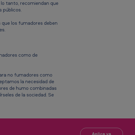
r lo tanto, recomiendan que
s públicos.
s que los fumadores deben
es.
fumadores como de
 para no fumadores como
ceptamos la necesidad de
 libres de humo combinadas
seles de la sociedad. Se
Aplica ya