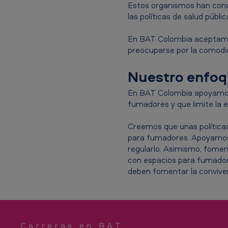
a
Estos organismos han concl
c
las políticas de salud públ
c
En BAT Colombia aceptamos
preocuparse por la comodi
o
Nuestro enfoqu
C
o
En BAT Colombia apoyamos 
fumadores y que limite la e
l
Creemos que unas política
o
para fumadores. Apoyamos 
regularlo. Asimismo, fomen
m
con espacios para fumadore
deben fomentar la convivenc
b
i
a
Carreras en BAT