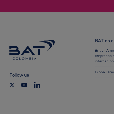
-
H
u
m
BAT en e
o
British Ame
d
empresas c
e
internacion
s
Global Dire
Follow us
e
g
u