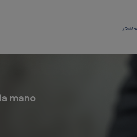
¿Quién
da mano