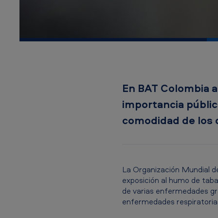
A
m
e
r
i
En BAT Colombia a
c
importancia públi
a
comodidad de los 
n
T
La Organización Mundial de 
o
exposición al humo de tab
de varias enfermedades gra
b
enfermedades respiratorias