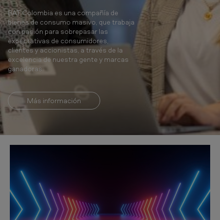
b
BAT Colombia es una compañía de
i
bienes de consumo masivo, que trabaja
a
con pasión para sobrepasar las
expectativas de consumidores,
-
clientes y accionistas, a través de la
B
excelencia de nuestra gente y marcas
ganadoras.
r
i
Más información
t
i
s
h
A
m
e
r