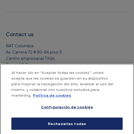
Contact us
BAT Colombia
Av. Carrera 72 # 80-94 piso 9
Centro empresarial Titán
Bogotá D.C.
Colombia
Al hacer clic en “Aceptar todas las cookies”, usted
acepta que las cookies se guarden en su dispositivo
para mejorar la navegación del sitio, analizar el uso del
Tel : (+57 1) 730 9000
mismo, y colaborar con nuestros estudios para
Atención al cliente:
018000-122040
marketing.
Política de cookies
Configuración de cookies
Accesibilidad
Condiciones de uso
Política de Privacidad
Rechazarlas todas
Aviso de Privacidad
Política de Cookies
Mapa del sitio